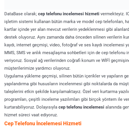
DataBase olarak;
cep telefonu incelemesi hizmeti
vermekteyiz. I
işletim sistemi kullanan bütün marka ve model cep telefonları, ha
kartlar içinde yer alan mevcut verilerin yedeklenmesi gibi alanlar
destek oluyoruz. Aynı zamanda daha önceden silinen verilerin ku
kaydı, internet geçmişi, video, fotoğraf ve ses kaydı incelemesi 
MMS, SMS ve anlık mesajlaşma sohbetleri için de cep telefonu i
veriyoruz. Sosyal ağ verilerinden coğrafi konum ve WİFİ geçmişin
müşterilerimize yardımcı oluyoruz.
Uygulama yükleme geçmişi, silinen bütün içerikler ve yapıların ger
yapılandırma gibi hususların incelenmesi gibi noktalarda da müşte
taleplerini etkin şekilde karşılamaktayız. Özel veri kurtarma yazılı
programları, çeşitli inceleme yazılımları gibi birçok yöntem ile ver
kurtarabiliyoruz. Dolayısıyla
cep telefonu incelemesi
alanında gen
hizmet süreci vaat ediyoruz.
Cep Telefonu İncelemesi Hizmeti