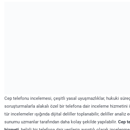
Cep telefonu incelemesi, çeşitli yasal uyuşmazlıklar, hukuki süreç
soruşturmalarla alakalı özel bir telefona dair inceleme hizmetini 
tür incelemeler ışığında dijital deliller toplanabilir, deliller analiz ed
sunumu uzmanlar tarafından daha kolay şekilde yapılabilir.
Cep t
hizmeti
, belirli bir telefona dair verilerin ayrıntılı olarak incelenm