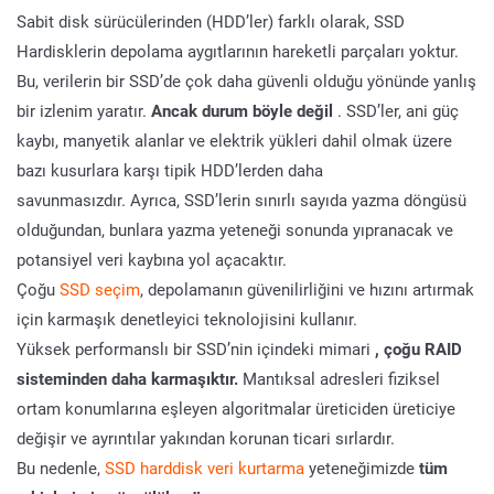
Sabit disk sürücülerinden (HDD’ler) farklı olarak, SSD
Hardisklerin depolama aygıtlarının hareketli parçaları yoktur.
Bu, verilerin bir SSD’de çok daha güvenli olduğu yönünde yanlış
bir izlenim yaratır.
Ancak durum böyle değil
. SSD’ler, ani güç
kaybı, manyetik alanlar ve elektrik yükleri dahil olmak üzere
bazı kusurlara karşı tipik HDD’lerden daha
savunmasızdır. Ayrıca, SSD’lerin sınırlı sayıda yazma döngüsü
olduğundan, bunlara yazma yeteneği sonunda yıpranacak ve
potansiyel veri kaybına yol açacaktır.
Çoğu
SSD seçim
, depolamanın güvenilirliğini ve hızını artırmak
için karmaşık denetleyici teknolojisini kullanır.
Yüksek performanslı bir SSD’nin içindeki mimari
, çoğu RAID
sisteminden daha karmaşıktır.
Mantıksal adresleri fiziksel
ortam konumlarına eşleyen algoritmalar üreticiden üreticiye
değişir ve ayrıntılar yakından korunan ticari sırlardır.
Bu nedenle,
SSD
harddisk veri kurtarma
yeteneğimizde
tüm