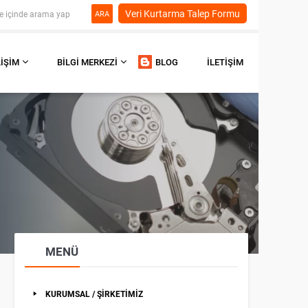
Veri Kurtarma Talep Formu
ARA
LIŞIM
BILGI MERKEZI
BLOG
İLETIŞIM
MENÜ
KURUMSAL / ŞİRKETİMİZ