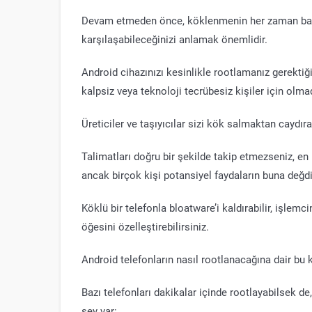
Devam etmeden önce, köklenmenin her zaman basit
karşılaşabileceğinizi anlamak önemlidir.
Android cihazınızı kesinlikle rootlamanız gerekti
kalpsiz veya teknoloji tecrübesiz kişiler için olmad
Üreticiler ve taşıyıcılar sizi kök salmaktan cayd
Talimatları doğru bir şekilde takip etmezseniz, en 
ancak birçok kişi potansiyel faydaların buna değd
Köklü bir telefonla bloatware’i kaldırabilir, işlemc
öğesini özelleştirebilirsiniz.
Android telefonların nasıl rootlanacağına dair bu k
Bazı telefonları dakikalar içinde rootlayabilsek de
şey var: