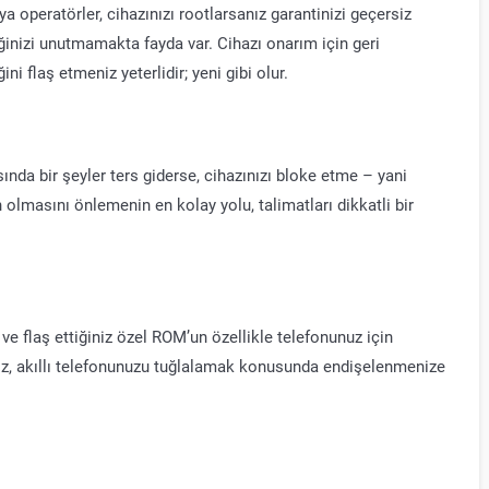
eya operatörler, cihazınızı rootlarsanız garantinizi geçersiz
ğinizi unutmamakta fayda var. Cihazı onarım için geri
i flaş etmeniz yeterlidir; yeni gibi olur.
ında bir şeyler ters giderse, cihazınızı bloke etme – yani
 olmasını önlemenin en kolay yolu, talimatları dikkatli bir
ve flaş ettiğiniz özel ROM’un özellikle telefonunuz için
ız, akıllı telefonunuzu tuğlalamak konusunda endişelenmenize