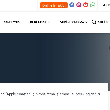
Online İş Takibi
ANASAYFA
KURUMSAL
VERI KURTARMA
ADLI BI
na (Apple cihazları için root atma işlemine jailbreaking denir)