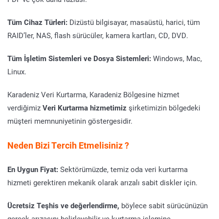
Tüm Cihaz Türleri:
Dizüstü bilgisayar, masaüstü, harici, tüm
RAID’ler, NAS, flash sürücüler, kamera kartları, CD, DVD.
Tüm İşletim Sistemleri ve Dosya Sistemleri:
Windows, Mac,
Linux.
Karadeniz Veri Kurtarma, Karadeniz Bölgesine hizmet
verdiğimiz
Veri Kurtarma hizmetimiz
şirketimizin bölgedeki
müşteri memnuniyetinin göstergesidir.
Neden Bizi Tercih Etmelisiniz ?
En Uygun Fiyat:
Sektörümüzde, temiz oda veri kurtarma
hizmeti gerektiren mekanik olarak arızalı sabit diskler için.
Ücretsiz Teşhis ve değerlendirme,
böylece sabit sürücünüzün
gerçek arızasını belirleyebilir ve kurtarma işlemine