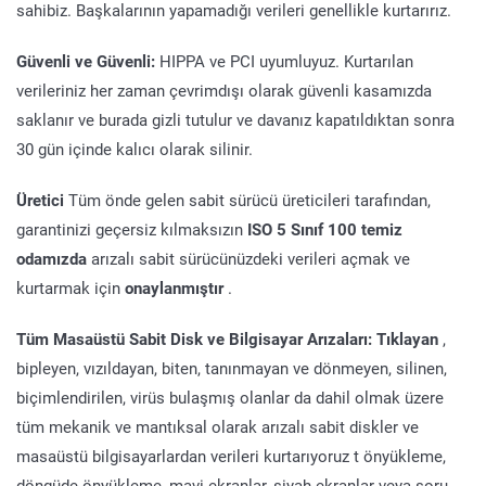
sahibiz. Başkalarının yapamadığı verileri genellikle kurtarırız.
Güvenli ve Güvenli:
HIPPA ve PCI uyumluyuz. Kurtarılan
verileriniz her zaman çevrimdışı olarak güvenli kasamızda
saklanır ve burada gizli tutulur ve davanız kapatıldıktan sonra
30 gün içinde kalıcı olarak silinir.
Üretici
Tüm önde gelen sabit sürücü üreticileri tarafından,
garantinizi geçersiz kılmaksızın
ISO 5 Sınıf 100 temiz
odamızda
arızalı sabit sürücünüzdeki verileri açmak ve
kurtarmak için
onaylanmıştır
.
Tüm Masaüstü Sabit Disk ve Bilgisayar Arızaları: Tıklayan
,
bipleyen, vızıldayan, biten, tanınmayan ve dönmeyen, silinen,
biçimlendirilen, virüs bulaşmış olanlar da dahil olmak üzere
tüm mekanik ve mantıksal olarak arızalı sabit diskler ve
masaüstü bilgisayarlardan verileri kurtarıyoruz t önyükleme,
döngüde önyükleme, mavi ekranlar, siyah ekranlar veya soru