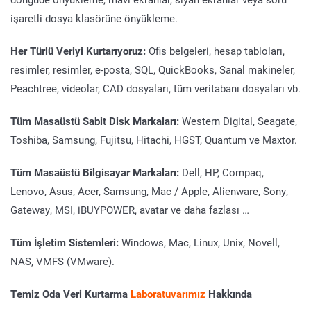
işaretli dosya klasörüne önyükleme.
Her Türlü Veriyi Kurtarıyoruz:
Ofis belgeleri, hesap tabloları,
resimler, resimler, e-posta, SQL, QuickBooks, Sanal makineler,
Peachtree, videolar, CAD dosyaları, tüm veritabanı dosyaları vb.
Tüm Masaüstü Sabit Disk Markaları:
Western Digital, Seagate,
Toshiba, Samsung, Fujitsu, Hitachi, HGST, Quantum ve Maxtor.
Tüm Masaüstü Bilgisayar Markaları:
Dell, HP, Compaq,
Lenovo, Asus, Acer, Samsung, Mac / Apple, Alienware, Sony,
Gateway, MSI, iBUYPOWER, avatar ve daha fazlası …
Tüm İşletim Sistemleri:
Windows, Mac, Linux, Unix, Novell,
NAS, VMFS (VMware).
Temiz Oda Veri Kurtarma
Laboratuvarımız
Hakkında