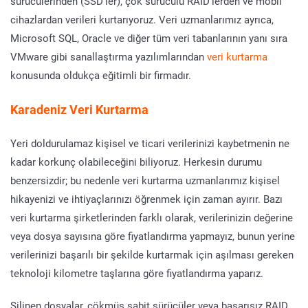
sürücülerinden (SSD’ler), çok sürücülü RAID’lerden ve mobil
cihazlardan verileri kurtarıyoruz. Veri uzmanlarımız ayrıca,
Microsoft SQL, Oracle ve diğer tüm veri tabanlarının yanı sıra
VMware gibi sanallaştırma yazılımlarından
veri kurtarma
konusunda oldukça eğitimli bir firmadır.
Karadeniz Veri Kurtarma
Yeri doldurulamaz kişisel ve ticari verilerinizi kaybetmenin ne
kadar korkunç olabileceğini biliyoruz. Herkesin durumu
benzersizdir; bu nedenle veri kurtarma uzmanlarımız kişisel
hikayenizi ve ihtiyaçlarınızı öğrenmek için zaman ayırır. Bazı
veri kurtarma şirketlerinden farklı olarak, verilerinizin değerine
veya dosya sayısına göre fiyatlandırma yapmayız, bunun yerine
verilerinizi başarılı bir şekilde kurtarmak için aşılması gereken
teknoloji kilometre taşlarına göre fiyatlandırma yaparız.
Silinen dosyalar, çökmüş sabit sürücüler veya başarısız RAID