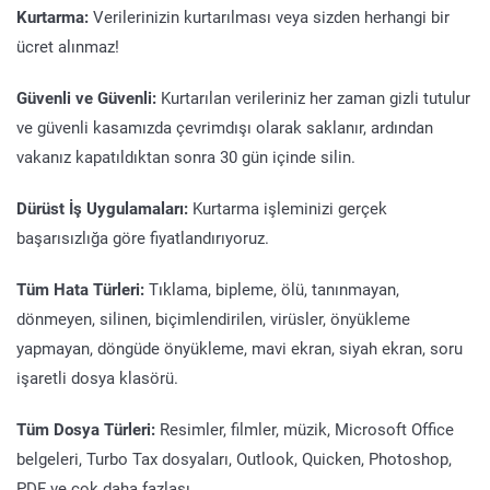
Kurtarma:
Verilerinizin kurtarılması veya sizden herhangi bir
ücret alınmaz!
Güvenli ve Güvenli:
Kurtarılan verileriniz her zaman gizli tutulur
ve güvenli kasamızda çevrimdışı olarak saklanır, ardından
vakanız kapatıldıktan sonra 30 gün içinde silin.
Dürüst İş Uygulamaları:
Kurtarma işleminizi gerçek
başarısızlığa göre fiyatlandırıyoruz.
Tüm Hata Türleri:
Tıklama, bipleme, ölü, tanınmayan,
dönmeyen, silinen, biçimlendirilen, virüsler, önyükleme
yapmayan, döngüde önyükleme, mavi ekran, siyah ekran, soru
işaretli dosya klasörü.
Tüm Dosya Türleri:
Resimler, filmler, müzik, Microsoft Office
belgeleri, Turbo Tax dosyaları, Outlook, Quicken, Photoshop,
PDF ve çok daha fazlası.