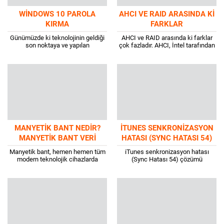
WINDOWS 10 PAROLA
AHCI VE RAID ARASINDA KI
KIRMA
FARKLAR
Günümüzde ki teknolojinin geldiği
AHCI ve RAID arasında ki farklar
son noktaya ve yapılan
çok fazladır. AHCI, İntel tarafından
araştırmalara bakıldığında 10
geliştirilmiştir ve ana görevi sürücü
haneden 8’in de bilgisayar
ile ana kartın arasında...
bulunmaktadır. Bilgisayarlar ise
kendi aralarında...
MANYETIK BANT NEDIR?
ITUNES SENKRONIZASYON
MANYETIK BANT VERI
HATASI (SYNC HATASI 54)
DEPOLAMA
Manyetik bant, hemen hemen tüm
iTunes senkronizasyon hatası
modern teknolojik cihazlarda
(Sync Hatası 54) çözümü
kullanılan bir saklama ortamıdır.
günümüzde oldukça basittir.
Ayrıca tıbbi ve askeri
iTunes, çeşitli cihazlarda dijital
uygulamalarda kullanılır ve
ortamda müzik ve videoları
bilgisayar...
yönetmek ve...