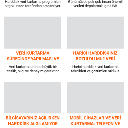
Harddisk veri kurtarma programları
Günümüzde pek çok insan önemli
birçok insan tarafından araştırılıyor.
verileri depolamak için USB
Çeşitli veri kurtarma yazılımları
kullanılır. Peki, kayıp dosyalarınızı
sayesinde sonsuza dek
USB’den nasıl kurtarabilirsiniz?
kaybolduğunu düşündüğünüz
USB cihazlar, cep boyutunda...
dosyaları yeniden elde...
VERI KURTARMA
HARICI HARDDISKINIZ
SÜRECINDE YAPILMASI VE
BOZULDU MU? VERI
YAPILMAMASI GEREKENLER
KURTARMA TEKNIKLERI VE
Veri kurtarma süreci büyük bir
Harici harddisk veri kurtarma
2024
ÇÖZÜMLERI
titizlik, bilgi ve deneyim gerektirir.
teknikleri ve çözümleri sıklıkla
Bu nedenle veri kurtarma sürecinde
araştırılır. Bunun en büyük nedeni
yapılması ve yapılmaması
ise verilere ulaşma isteğidir. Önemli
gerekenler mutlaka...
bir dosyayı...
BILGISAYARINIZ AÇILIRKEN
MOBIL CIHAZLAR VE VERI
HARDDISK ALGILAMIYOR
KURTARMA: TELEFON VE