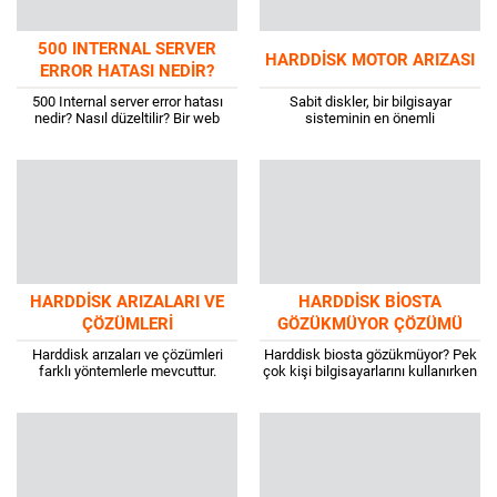
500 INTERNAL SERVER
HARDDISK MOTOR ARIZASI
ERROR HATASI NEDIR?
NASIL DÜZELTILIR?
500 Internal server error hatası
Sabit diskler, bir bilgisayar
nedir? Nasıl düzeltilir? Bir web
sisteminin en önemli
tarayıcısı, bir ağ üzerinden bir web
bileşenlerinden biridir. Bir sabit
sitesine veya web uygulamasına...
sürücü olmadan, bir bilgisayar veri
depolayamazdı. Neyse ki,
harddisk...
HARDDISK ARIZALARI VE
HARDDISK BIOSTA
ÇÖZÜMLERI
GÖZÜKMÜYOR ÇÖZÜMÜ
Harddisk arızaları ve çözümleri
Harddisk biosta gözükmüyor? Pek
farklı yöntemlerle mevcuttur.
çok kişi bilgisayarlarını kullanırken
Sürücüler, verilerimizin çoğu için
bir sorunla karşı karşıyadır, çalışan
depolama ortamıdır. Bir sürücü
bir sabit disk olmadan
arızalandığında can sıkıcıdır, ancak
bilgisayarlarının bazı özelliklerine...
bunu...