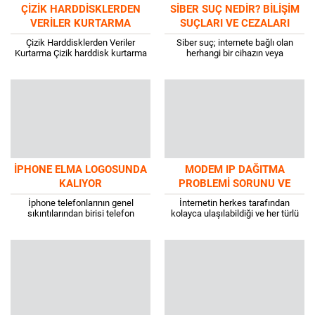
ÇIZIK HARDDISKLERDEN
SIBER SUÇ NEDIR? BILIŞIM
VERILER KURTARMA
SUÇLARI VE CEZALARI
NELERDIR?
Çizik Harddisklerden Veriler
Siber suç; internete bağlı olan
Kurtarma Çizik harddisk kurtarma
herhangi bir cihazın veya
veya plakası çizikmiş harddiskten
donanımın (telefon, bilgisayar,
veri kurtarma çok düşük ihtimaldir.
sunucu vb.), kişi, kurum veya
Çünkü verileriniz harddiskin
kuruluş tarafından farklı...
içinde...
IPHONE ELMA LOGOSUNDA
MODEM IP DAĞITMA
KALIYOR
PROBLEMI SORUNU VE
ÇÖZÜMÜ
İphone telefonlarının genel
İnternetin herkes tarafından
sıkıntılarından birisi telefon
kolayca ulaşılabildiği ve her türlü
açılırken elma logosunda
bilgiye saniyeler içerisinde erişim
kalmasıdır. Apple cihaz
sağlayabildiği bu dönemde
kullananların genellikle sorduğu
modemler hayati öneme sahiptir.
sorulardan bir tanesi olan iphone...
Bu...