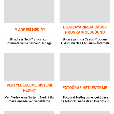
durumlarda...
masaüstü, bilgisayardaki...
BILGISAYARIMDA CASUS
IP ADRESI NEDIR?
PROGRAM OLDUĞUNU
NASIL ANLARIM?
IP adresi Nedir? Bir cihazın
Bilgisayarımda Casus Program
internete ya da herhangi bir ağa
Olduğunu Nasıl Anlarım? İnterneti
bağlanmasını sağlayan benzersiz
sürekli kullanan kişilerin merak
adrese verilen isimdir. İnternet
ettiği sorulardan bir tanesi de
üzerinden gönderilen...
bilgisayarımda casus program
olduğunu...
VERI YEDEKLEME SISTEMI
FOTOĞRAF NETLEŞTIRME
NEDIR?
Veri Yedekleme Sistemi Nedir? Bu
Fotoğraf Netleştirme, çektiğiniz
makalemizde veri yedekleme
bir fotoğrafı netleştirebilmeniz için
sistemi nedir, veri yedekleme nasıl
bazı yöntemler vardır. Bu
yapılır, verileriniz yedeklenmiyor
yöntemlerin tamamında yazılım
hatası, telefonda yedekleme
kullanılır. Ancak fotoğraf henüz