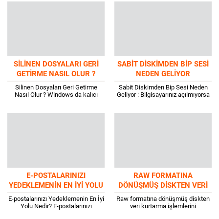
işlemleri yapan mühendislerin...
MMC”...
SILINEN DOSYALARI GERI
SABIT DISKIMDEN BIP SESI
GETIRME NASIL OLUR ?
NEDEN GELIYOR
Silinen Dosyaları Geri Getirme
Sabit Diskimden Bip Sesi Neden
Nasıl Olur ? Windows da kalıcı
Geliyor : Bilgisayarınız açılmıyorsa
olarak silinen dosyaları
ve zayıf bip sesi çıkardığını
kurtarmanın yalnızca birkaç yolu
duyabiliyorsanız, açın ve daha
vardır . Ancak, kurtarma bölümüne
yakından dinleyin....
gitmeden...
E-POSTALARINIZI
RAW FORMATINA
YEDEKLEMENIN EN İYI YOLU
DÖNÜŞMÜŞ DISKTEN VERI
NEDIR?
KURTARMA
E-postalarınızı Yedeklemenin En İyi
Raw formatına dönüşmüş diskten
Yolu Nedir? E-postalarınızı
veri kurtarma işlemlerini
Yedeklemenin En İyi Yolu Nedir? E-
anlatmadan önce RAW nedir?