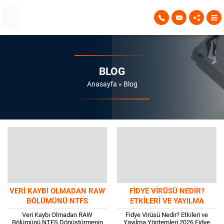
BLOG
Anasayfa
»
Blog
VERI KAYBI OLMADAN RAW
FIDYE VIRÜSÜ NEDIR?
BÖLÜMÜNÜ NTFS
ETKILERI VE YAYILMA
DÖNÜŞTÜRMENIN YOLLARI
YÖNTEMLERI 2026
Veri Kaybı Olmadan RAW
Fidye Virüsü Nedir? Etkileri ve
2026
Bölümünü NTFS Dönüştürmenin
Yayılma Yöntemleri 2026 Fidye