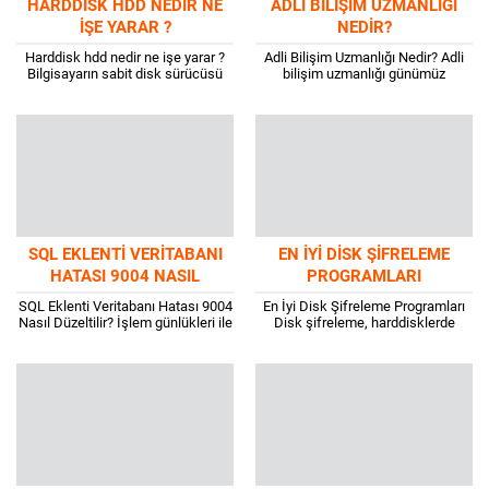
HARDDISK HDD NEDIR NE
ADLI BILIŞIM UZMANLIĞI
IŞE YARAR ?
NEDIR?
Harddisk hdd nedir ne işe yarar ?
Adli Bilişim Uzmanlığı Nedir? Adli
Bilgisayarın sabit disk sürücüsü
bilişim uzmanlığı günümüz
(HDD), geçici olmayan bir veri
teknoloji çağında oldukça önemli
depolama aygıtıdır. Geçici olmayan,
bir yere sahiptir. Özellikle suç
kapatıldığında...
olaylarının artması ile...
SQL EKLENTI VERITABANI
EN İYI DISK ŞIFRELEME
HATASI 9004 NASIL
PROGRAMLARI
DÜZELTILIR?
SQL Eklenti Veritabanı Hatası 9004
En İyi Disk Şifreleme Programları
Nasıl Düzeltilir? İşlem günlükleri ile
Disk şifreleme, harddisklerde
ilgili bir sorun olan SQL eklenti
şifreli bölümler oluşturur veya bir
veritabanı hatası 9004, farklı...
dosya içinde sanal şifreli diskler
oluşturur. Şifrelendikten sonra,...