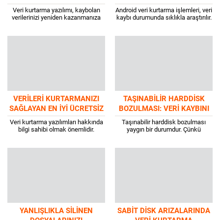
GETIRECEK 7 GÜÇLÜ
KAYBOLAN VERILERI NASIL
Veri kurtarma yazılımı, kaybolan
Android veri kurtarma işlemleri, veri
YAZILIM
GERI ALIRSINIZ?
verilerinizi yeniden kazanmanıza
kaybı durumunda sıklıkla araştırılır.
yardımcı oluyor. Bilgisayardan
Verilerin kaybolması, kişisel ve iş
silinen belgeler, fotoğraflar ve
yaşamınızı sekteye uğratabilir. Bu
videolar gibi pek çok veri, veri...
nedenle çeşitli...
VERILERI KURTARMANIZI
TAŞINABILIR HARDDISK
SAĞLAYAN EN İYI ÜCRETSIZ
BOZULMASI: VERI KAYBINI
VERI KURTARMA
ÖNLEMENIN YOLLARI
Veri kurtarma yazılımları hakkında
Taşınabilir harddisk bozulması
YAZILIMLARI 2024
bilgi sahibi olmak önemlidir.
yaygın bir durumdur. Çünkü
Günümüz dünyasında veri her
harddisk, son derece hassas
şeydir. Değerli aile fotoğraflarından
parçalardan meydana gelir.
önemli iş belgelerine kadar...
Bilgisayarınızı açmak istiyorsunuz
fakat açamıyorsunuz ya...
YANLIŞLIKLA SILINEN
SABIT DISK ARIZALARINDA