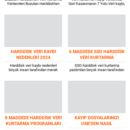
Yöntemleri Bozulan Harddiskten
Geri Kazanmanın 7 Yolu Veri kaybı,
veri kurtarmak, birçok kullanıcı için
günümüz dijital dünyasında
karmaşık bir süreç gibi görünebilir.
herkesin başına gelebilen talihsiz
Ancak, doğru yöntemler...
bir durum. Bilgilerimiz,...
HARDDISK VERI KAYBI
6 MADDEDE SSD HARDDISK
NEDENLERI 2024
VERI KURTARMA
YAZILIMLARI
Harddisk veri kaybı nedenleri
SSD harddisk veri kurtarma
birçok insan tarafından merak
yazılımları birçok insan tarafından
edilir. Bilgisayar kullanan herkesin
merak edilir. Çünkü veriler istemsiz
bilmesi gereken bu konu, oldukça
bir şekilde kaybolabilir ve veri kaybı
önemlidir. Peki, veri...
da...
8 MADDEDE HARDDISK VERI
KAYIP DOSYALARINIZI
KURTARMA PROGRAMLARI
USB’DEN NASIL
KURTARABILIRSINIZ?