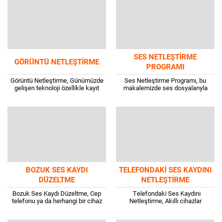
nedir,...
çekilmemişse...
SES NETLEŞTIRME
GÖRÜNTÜ NETLEŞTIRME
PROGRAMI
Görüntü Netleştirme, Günümüzde
Ses Netleştirme Programı, bu
gelişen teknoloji özellikle kayıt
makalemizde ses dosyalarıyla
sistemleri konusunda büyük bir
yakından ilgilenen ve ses kayıt
değişimi sağladı. Kullandığımız
işiyle uğraşan takipçilerimiz için
çoğu kamera, cep telefonu gibi
Windows ve MacOS’lar da...
video...
BOZUK SES KAYDI
TELEFONDAKI SES KAYDINI
DÜZELTME
NETLEŞTIRME
Bozuk Ses Kaydı Düzeltme, Cep
Telefondaki Ses Kaydını
telefonu ya da herhangi bir cihaz
Netleştirme, Akıllı cihazlar
kullanarak seslerin kaydedilmesi
hayatımızı kolaylaştırırken bazen
bazı durumlarda ihtiyaç olabilir,
de içinden çıkılmayacak