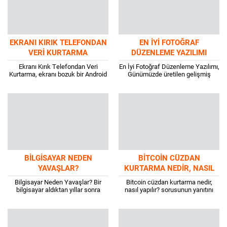
EKRANI KIRIK TELEFONDAN
EN İYI FOTOĞRAF
VERI KURTARMA
DÜZENLEME YAZILIMI
Ekranı Kırık Telefondan Veri
En İyi Fotoğraf Düzenleme Yazılımı,
Kurtarma, ekranı bozuk bir Android
Günümüzde üretilen gelişmiş
telefonunuz olsun, anakartı yanık
teknolojiye sahip kameralar en
telefondan veri kurtarma veya
amatör fotoğrafçıların bile harika
cihazınız tamamen yanıt...
sonuçlar elde etmesini sağlıyor....
BILGISAYAR NEDEN
BITCOIN CÜZDAN
YAVAŞLAR?
KURTARMA NEDIR, NASIL
YAPILIR?
Bilgisayar Neden Yavaşlar? Bir
Bitcoin cüzdan kurtarma nedir,
bilgisayar aldıktan yıllar sonra
nasıl yapılır? sorusunun yanıtını
yavaşlamaya başlayabilir, ancak
vermeden önce Bitcoin cüzdan ne
bazen sadece birkaç ay içinde de
demektir bunun yanıtını bilmek
yavaşladığı olabilir. Hepimiz...
gerekiyor. Bitcoin cüzdan,...