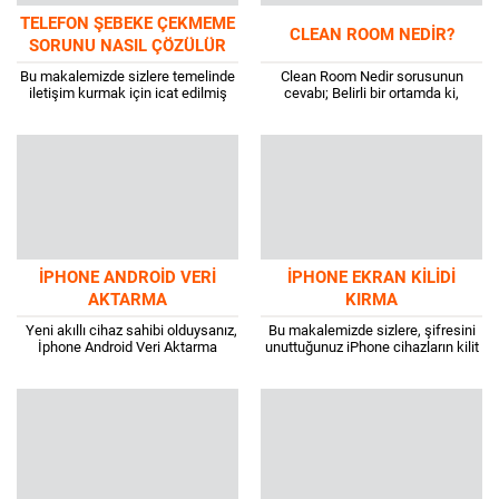
TELEFON ŞEBEKE ÇEKMEME
CLEAN ROOM NEDIR?
SORUNU NASIL ÇÖZÜLÜR
Bu makalemizde sizlere temelinde
Clean Room Nedir sorusunun
iletişim kurmak için icat edilmiş
cevabı; Belirli bir ortamda ki,
olan telefonların “Telefon Şebeke
havanın içerisinde bulunan zararlı
Çekmeme Sorunu Nasıl Çözülür” ve
veya zararsız tüm parçacıkların en
bu adımları...
düşük düzeye...
İPHONE ANDROID VERI
IPHONE EKRAN KILIDI
AKTARMA
KIRMA
Yeni akıllı cihaz sahibi olduysanız,
Bu makalemizde sizlere, şifresini
İphone Android Veri Aktarma
unuttuğunuz iPhone cihazların kilit
adımlarını merak etmeniz çok
ekranını açmak için iPhone Ekran
normal. Veri aktarma adımları
Kilidi Kırma yöntemlerini
esnasında izleyeceğiniz...
anlatacağız. Lakin kilit kırma...