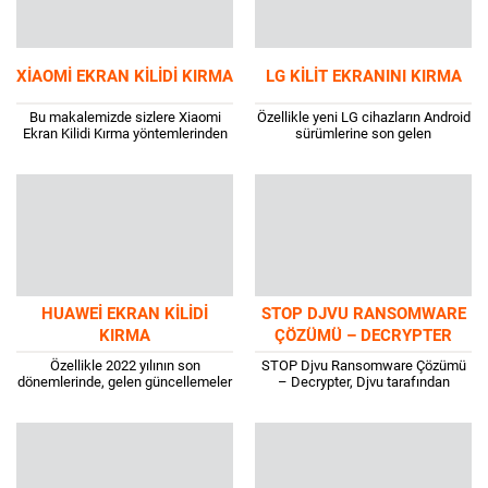
XIAOMI EKRAN KILIDI KIRMA
LG KILIT EKRANINI KIRMA
Bu makalemizde sizlere Xiaomi
Özellikle yeni LG cihazların Android
Ekran Kilidi Kırma yöntemlerinden
sürümlerine son gelen
bahsedeceğiz. Sizlere çözüm
güncellemeden sonra cihaz
önerisinde bulunduğumuz
şifrenizi unutmanız durumunda
adımların bazılarında telefonunuz
yapabilecekleriniz kısıtlı sayıdadır.
tamamen sıfırlanacak ve
Bu makalemizde sizlere...
verilerinizi...
HUAWEI EKRAN KILIDI
STOP DJVU RANSOMWARE
KIRMA
ÇÖZÜMÜ – DECRYPTER
Özellikle 2022 yılının son
STOP Djvu Ransomware Çözümü
dönemlerinde, gelen güncellemeler
– Decrypter, Djvu tarafından
ile beraber Huawei marka
kullanılan kriptografi algoritması
telefonlar oldukça popüler bir hale
AES-256’dır. Bu nedenle,
gelmiştir. Yeni gelen kamera...
dosyalarınız tamamen farklı olan ve
başka...