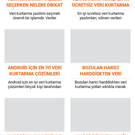
SEÇERKEN NELERE DIKKAT
ÜCRETSIZ VERI KURTARMA
EDILMELI?
YAZILIMLARI
Veri kurtarma yazılımı seçmek
En iyi ücretsiz veri kurtarma
önemli bir işlemdir. Veriler
yazılımları, silinen verileri
katlanarak artıyor ve bunları
kurtarmayı mümkün kılar. Kayıp
kaybetme riski her zamankinden
verilerinizi kurtarmak için bizim
çok daha fazla diyebiliriz....
çözüm arıyorsanız, her türden...
ANDROID İÇIN EN İYI VERI
BOZULAN HARICI
KURTARMA ÇÖZÜMLERI
HARDDISKTEN VERI
KURTARMA YOLLARI
Android için en iyi veri kurtarma
Bozulan harici harddiskten veri
çözümleri birçok kişi tarafından
kurtarma yolları sıklıkla merak
merak edilir. Android cihazınızdaki
edilir. Bilgisayarınızdaki sabit
verileri problemsiz bir şekilde
sürücüler sadece sık kullandığınız
kurtarmanızı sağlayacak...
herhangi bir bileşen olmaz.
Bunlar,...