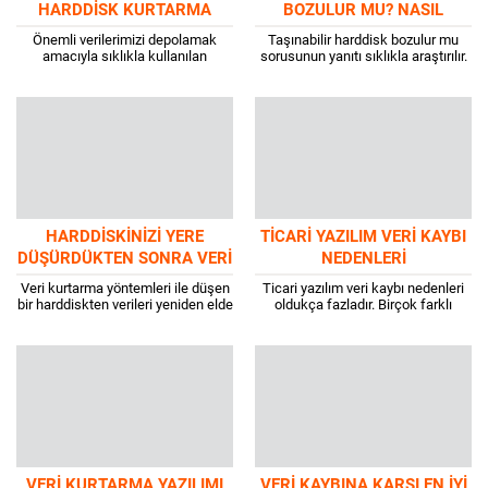
HARDDISK KURTARMA
BOZULUR MU? NASIL
YÖNTEMLERI NELERDIR?
ANLAŞILIR?
Önemli verilerimizi depolamak
Taşınabilir harddisk bozulur mu
amacıyla sıklıkla kullanılan
sorusunun yanıtı sıklıkla araştırılır.
taşınabilir depolama cihazı harici
Sabit disk olarak da tanınan
harddiskler, bazen görünmeyen
harddisk, bilgisayarın en önemli
veya erişilemeyen sorunlarıyla
bileşenleri arasında konumlanır....
karşılaşabiliriz. Bu tür durumlar...
HARDDISKINIZI YERE
TICARI YAZILIM VERI KAYBI
DÜŞÜRDÜKTEN SONRA VERI
NEDENLERI
KURTARMA YÖNTEMLERI
Veri kurtarma yöntemleri ile düşen
Ticari yazılım veri kaybı nedenleri
bir harddiskten verileri yeniden elde
oldukça fazladır. Birçok farklı
edebilirsiniz. Harddisk dışarıdan
faktör, veri kaybına yol açabilir.
sağlam gibi durabilir. Ancak basit
Harddisk arızaları, veri kaybının en
bir düşüş...
önemli...
VERI KURTARMA YAZILIMI
VERI KAYBINA KARŞI EN İYI