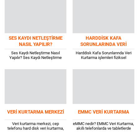
ancak sesin...
problemlere sebebiyet vermektedir.
Örneğin telefondaki ses kaydını...
SES KAYDI NETLEŞTIRME
HARDDISK KAFA
NASIL YAPILIR?
SORUNLARINDA VERI
KURTARMA
Ses Kaydı Netleştirme Nasıl
Harddisk Kafa Sorunlarında Veri
Yapılır? Ses Kaydı Netleştirme
Kurtarma işlemleri fiziksel
Nasıl Yapılır? Akıllı cihazların ve
müdahaleyi gerektiren işlemlerdir.
bazı elektronik cihazların en büyük
Bilinçsiz yapılan müdahalelerde
faydalarından biri...
verilerinizin kurtarılması
imkansızdır. Harddiskim Kafa
Vuruyor..Verilerimi nasıl...
VERI KURTARMA MERKEZI
EMMC VERI KURTARMA
Veri kurtarma merkezi, cep
eMMC nedir? EMMC Veri Kurtarma,
telefonu hard disk veri kurtarma,
akıllı telefonlarda ve tabletlerde
laptop veri kurtarma, güvenlik
yaygın olarak kullanılan bir katı hal
kamerası veri kurtarma gibi
depolama türüdür. eMMC, “gömülü