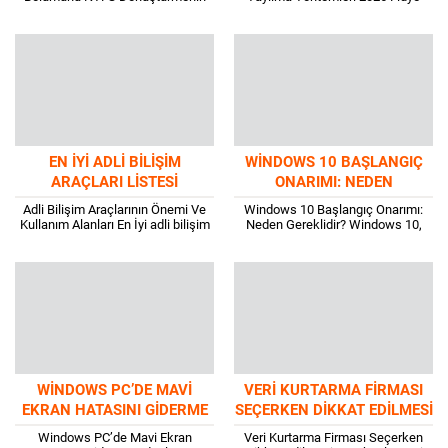
Yolları 2026 RAW bölümünü
virüsü, bilgisayar sistemlerine zarar
NTFS’ye dönüştürmek, kullanıcılar
veren ve dosyaları şifreleyerek
için önemli bir görevdir. Ancak, bu...
kullanıcıların erişimini engelleyen...
EN İYI ADLI BILIŞIM
WINDOWS 10 BAŞLANGIÇ
ARAÇLARI LISTESI
ONARIMI: NEDEN
GEREKLIDIR?
Adli Bilişim Araçlarının Önemi Ve
Windows 10 Başlangıç Onarımı:
Kullanım Alanları En İyi adli bilişim
Neden Gereklidir? Windows 10,
araçları, günümüzde suç
kullanıcıların günlük işlerini
soruşturmalarında ve dijital delil
yürütmek için en yaygın olarak
toplama süreçlerinde...
kullanılan işletim sistemlerinden
biridir....
WINDOWS PC’DE MAVI
VERI KURTARMA FIRMASI
EKRAN HATASINI GIDERME
SEÇERKEN DIKKAT EDILMESI
ADIMLARI
GEREKENLER
Windows PC’de Mavi Ekran
Veri Kurtarma Firması Seçerken