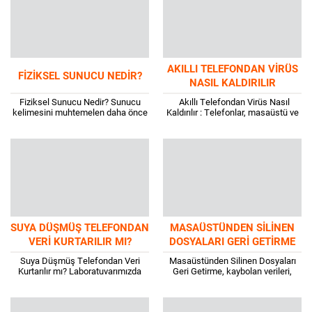
AKILLI TELEFONDAN VIRÜS
FIZIKSEL SUNUCU NEDIR?
NASIL KALDIRILIR
Fiziksel Sunucu Nedir? Sunucu
Akıllı Telefondan Virüs Nasıl
kelimesini muhtemelen daha önce
Kaldırılır : Telefonlar, masaüstü ve
duydunuz, ancak sunucular
dizüstü bilgisayarlarla
arasındaki çeşitlerin neler
karşılaştırıldığında, bu gün ve bu
olduğunu bilmemeniz normal
çağda genellikle virüs...
olabilir. Yani paylaşımlı...
SUYA DÜŞMÜŞ TELEFONDAN
MASAÜSTÜNDEN SILINEN
VERI KURTARILIR MI?
DOSYALARI GERI GETIRME
Suya Düşmüş Telefondan Veri
Masaüstünden Silinen Dosyaları
Kurtarılır mı? Laboratuvarımızda
Geri Getirme, kaybolan verileri,
fiziksel müdahale ile telefon
dosyaları ve klasörleri
üzerindeki EMMC Chip sökülerek
masaüstünde depolamak ve
içindeki veriler kurtarılabilir. Bu
silmek çok kolaydır. Bazıları için