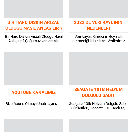
BIR HARD DISKIN ARIZALI
2022’DE VERI KAYBININ
OLDUĞU NASIL ANLAŞILIR ?
NEDENLERI
Bir Hard Diskin Arızalı Olduğu Nasıl
Veri kaybı. Kimsenin duymak
Anlaşılır ? Çoğumuz verilerimizi
istemediği iki kelime. Verilerimiz
depolamak ve yedeklemek için her
bizim için değerlidir, bazen dikkatli
zamankinden daha fazla hard
olmazsak yeri
disk...
doldurulamaz. Telefonlarımızın ve
dizüstü bilgisayarlarımızın neler
barındırdığını bir...
SEAGATE 10TB HELYUM
YOUTUBE KANALIMIZ
DOLGULU SABIT
SÜRÜCÜLER
Bize Abone Olmayı Unutmayınız.
Seagate 10tb Helyum Dolgulu Sabit
Sürücüler , Seagate , 13 Ocak’ta,
HGST ve Samsung tarafından
üretilen benzer disklerle doğrudan
rekabet eden...