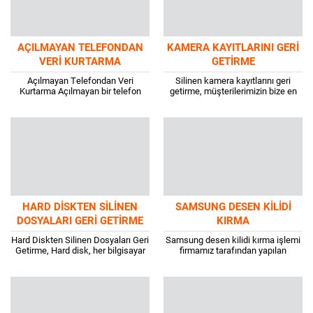
AÇILMAYAN TELEFONDAN
KAMERA KAYITLARINI GERI
VERI KURTARMA
GETIRME
Açılmayan Telefondan Veri
Silinen kamera kayıtlarını geri
Kurtarma Açılmayan bir telefon
getirme, müşterilerimizin bize en
sinir bozucu ve korkunç olsa da en
çok sorduğu sorular arasında yer
kötüsü telefon içindeki verileri
alıyor. İnsanlar herhangi bir
alamamaktır. Özel,...
nedenden dolayı dijital...
HARD DISKTEN SILINEN
SAMSUNG DESEN KILIDI
DOSYALARI GERI GETIRME
KIRMA
Hard Diskten Silinen Dosyaları Geri
Samsung desen kilidi kırma işlemi
Getirme, Hard disk, her bilgisayar
firmamız tarafından yapılan
üzerinde var olan aygıtlardan bir
hizmetlerin başında gelir. Android
tanesidir. Yüksek veri kapasitesine
cep telefonlarında kullanıcı gizliliği
sahip...
ve güvenliğinin sağlanması için...