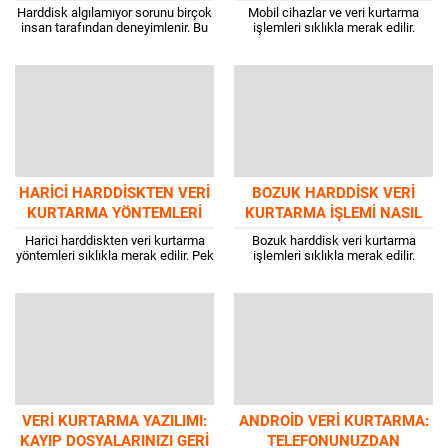
MU? İŞTE ÇÖZÜM YOLLARI
TABLETLER İÇIN İPUÇLARI
Harddisk algılamıyor sorunu birçok
Mobil cihazlar ve veri kurtarma
insan tarafından deneyimlenir. Bu
işlemleri sıklıkla merak edilir.
tür sorunlar nedeniyle verilere
Çünkü herhangi bir nedenle verilere
ulaşmak zorlaşabilir ve veri
ulaşmak güçleşebilir ve bu nedenle
kurtarma hizmeti tercih etmek...
veri...
HARICI HARDDISKTEN VERI
BOZUK HARDDISK VERI
KURTARMA YÖNTEMLERI
KURTARMA İŞLEMI NASIL
YAPILIR?
Harici harddiskten veri kurtarma
Bozuk harddisk veri kurtarma
yöntemleri sıklıkla merak edilir. Pek
işlemleri sıklıkla merak edilir.
çok harici harddisk kullanıcısı
Harddisk veri kurtarma, son yıllarda
benzer durumlarla karşılaşır.
en çok aranan hizmetler arasında
Herhangi bir nedenle verilere...
yer alır....
VERI KURTARMA YAZILIMI:
ANDROID VERI KURTARMA:
KAYIP DOSYALARINIZI GERI
TELEFONUNUZDAN