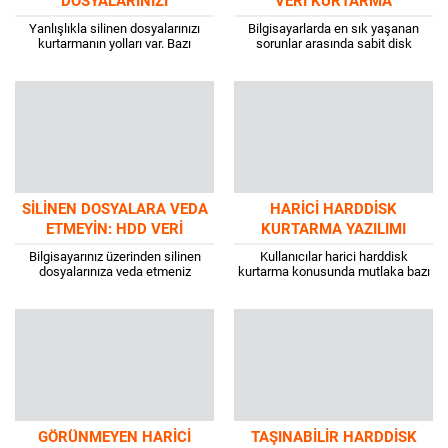
DOSYALARINIZI
VERI KURTARMA
KURTARMANIN YOLLARI
Yanlışlıkla silinen dosyalarınızı
Bilgisayarlarda en sık yaşanan
kurtarmanın yolları var. Bazı
sorunlar arasında sabit disk
ücretsiz yazılımlar ile bozulan,
arızaları yer almaktadır. Birçok
silinen, hasar gören dosyaları
kullanıcılar ise bu önemli sorun
kurtarabilirsiniz. Veri kurtarma
karşısında ne yapacağını
programları kullanarak,...
bilememektedir....
SILINEN DOSYALARA VEDA
HARICI HARDDISK
ETMEYIN: HDD VERI
KURTARMA YAZILIMI
KURTARMA REHBERI
SEÇERKEN BILMENIZ
Bilgisayarınız üzerinden silinen
Kullanıcılar harici harddisk
GEREKENLER
dosyalarınıza veda etmeniz
kurtarma konusunda mutlaka bazı
gerekmez. Kaliteli HDD veri
ayrıntılar hakkında bilgi almak
kurtarma programları sizlere
istemektedir. Harici yani diğer
yardımcı olacaktır. Birçok
adıyla taşınabilir harddisklerde
kullanıcılar masaüstü ve dizüstü
meydana gelen problemler birçok...
bilgisayarı üzerinden...
GÖRÜNMEYEN HARICI
TAŞINABILIR HARDDISK