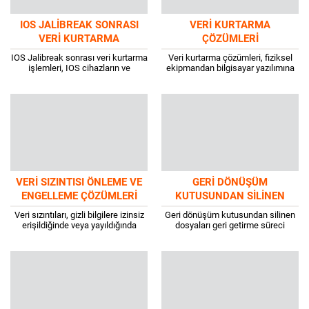
IOS JALIBREAK SONRASI
VERI KURTARMA
VERI KURTARMA
ÇÖZÜMLERI
IOS Jalibreak sonrası veri kurtarma
Veri kurtarma çözümleri, fiziksel
işlemleri, IOS cihazların ve
ekipmandan bilgisayar yazılımına
yazılımların güncellemesi
kadar çeşitlilik gösterir. Örneğin,
konusunda her zaman aktif
manyetik bant yedeklemesi fiziksel
olmuştur. Jailbreaking,
bir makine ile kolayca geri...
kullanıcıların iOS’larına Cydia,...
VERI SIZINTISI ÖNLEME VE
GERI DÖNÜŞÜM
ENGELLEME ÇÖZÜMLERI
KUTUSUNDAN SILINEN
DOSYALARI GERI GETIRME
Veri sızıntıları, gizli bilgilere izinsiz
Geri dönüşüm kutusundan silinen
erişildiğinde veya yayıldığında
dosyaları geri getirme süreci
meydana gelir. Bunların örgütler ve
önemli bir süreci teşkil eder. Birçok
ülkeler için ciddi sonuçları olabilir.
kişi, silinen dosyaların hala sabit
Sızıntılar bilgisayar,...
disklerinde...