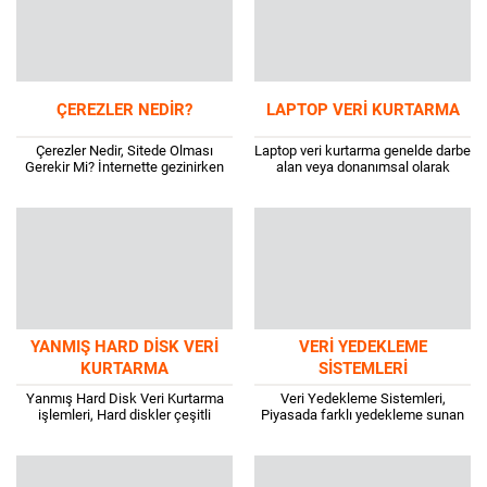
ÇEREZLER NEDIR?
LAPTOP VERI KURTARMA
Çerezler Nedir, Sitede Olması
Laptop veri kurtarma genelde darbe
Gerekir Mi? İnternette gezinirken
alan veya donanımsal olarak
büyük ihtimalle karşınıza çıkan bir
harddiski bozulan bir cihazdan disk
sitede “ Bu sitede çerez
sökülerek yapılan işlemdir. Laptop
kullanılmaktadır” şeklinde...
anakart arızası...
YANMIŞ HARD DISK VERI
VERI YEDEKLEME
KURTARMA
SISTEMLERI
Yanmış Hard Disk Veri Kurtarma
Veri Yedekleme Sistemleri,
işlemleri, Hard diskler çeşitli
Piyasada farklı yedekleme sunan
nedenlerden dolayı arıza yapabilir.
ve farklı kapsamları işleyen çok
Bu arızaların nedenlerinden bazıları
sayıda yedekleme çözümü ve aracı
darbelere karşı olduğu...
bulunmaktadır. Aşağıda en...