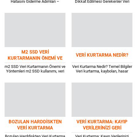
Hatasını Giderme Adımları –
Dikkat Edilmesi Gerekenler Veri
Kapsamlı Rehber Mavi Ekran
kaybı, bireyler ve kurumlar için ciddi
Hatası Nedir ve Neden Olur?
bir stres kaynağıdır. Aniden silinen
Windows PC’de karşılaşılan...
dosyalar,...
M2 SSD VERI
VERI KURTARMA NEDIR?
KURTARMANIN ÖNEMI VE
YÖNTEMLERI
m2 SSD Veri Kurtarmanın Önemi ve
Veri Kurtarma Nedir? Temel Bilgiler
Yöntemleri m2 SSD kullanımı, veri
Veri kurtarma, kaybolan, hasar
depolama ve hızlı erişim açısından
gören veya erişilemeyen verilerin
önemli avantajlar sağlar. Ancak,...
geri alınması sürecidir. Bu durum,
genellikle donanım...
BOZULAN HARDDISKTEN
VERI KURTARMA: KAYIP
VERI KURTARMA
VERILERINIZI GERI
YÖNTEMLERI
KAZANMANIN 7 YOLU
Bozulan Harddiskten Veri Kurtarma
Veri Kurtarma: Kayıp Verilerinizi