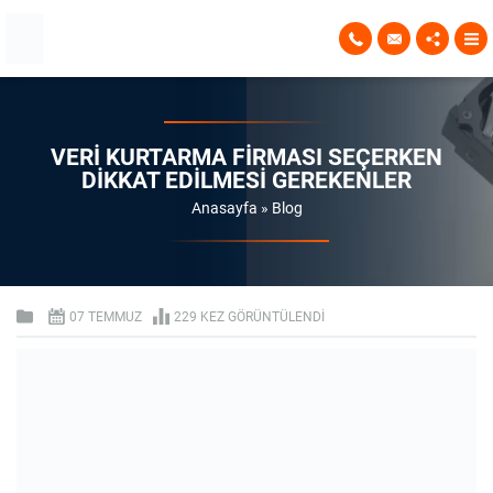
VERI KURTARMA FIRMASI SEÇERKEN
DIKKAT EDILMESI GEREKENLER
Anasayfa
»
Blog
07 TEMMUZ
229 KEZ GÖRÜNTÜLENDI