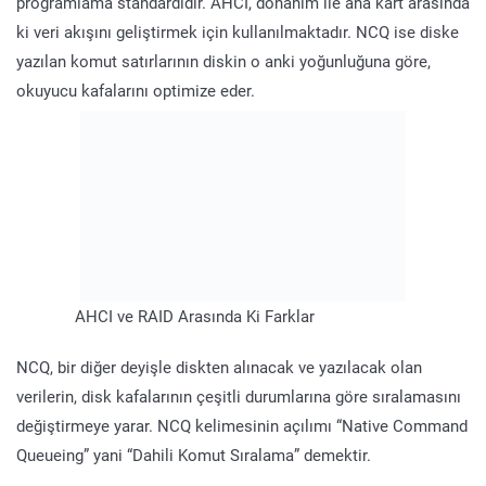
programlama standardıdır. AHCI, donanım ile ana kart arasında
ki veri akışını geliştirmek için kullanılmaktadır. NCQ ise diske
yazılan komut satırlarının diskin o anki yoğunluğuna göre,
okuyucu kafalarını optimize eder.
AHCI ve RAID Arasında Ki Farklar
NCQ, bir diğer deyişle diskten alınacak ve yazılacak olan
verilerin, disk kafalarının çeşitli durumlarına göre sıralamasını
değiştirmeye yarar. NCQ kelimesinin açılımı “Native Command
Queueing” yani “Dahili Komut Sıralama” demektir.