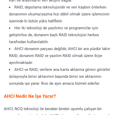
kart ile arasında ki veri akışını sağlar.
RAID, depolama teknolojisidir ve veri kaybını önlerken
donanımın okuma/yazma hızı dâhil olmak üzere işlemcinin
üzerinde ki bütün yükü hafifletir.
Her iki teknoloji de yazılımcı ve programcılar için
geliştirilse de, donanım bazlı RAID teknolojisi herkes
tarafından kullanılabilir.
AHCI donanım parçası değildir, AHCI bir ara yüzdür lakin
RAID, donanım RAID ve yazılım RAID olmak üzere ikiye
ayırılmaktadır.
AHCI ve RAID, verilere ana karta aktarma görevi görürler
dolayısıyla birisi aktarımın başında birisi ise aktarımın
sonunda işe yarar. İkisi de aynı amaca hizmet ederler.
AHCI Nedir Ne İşe Yarar?
AHCI, NCQ teknoloji ile beraber birebir uyumlu çalışan bir