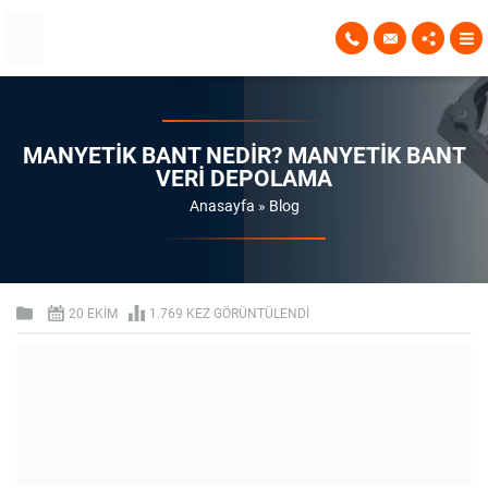
MANYETIK BANT NEDIR? MANYETIK BANT
VERI DEPOLAMA
Anasayfa
»
Blog
20 EKIM
1.769 KEZ GÖRÜNTÜLENDI