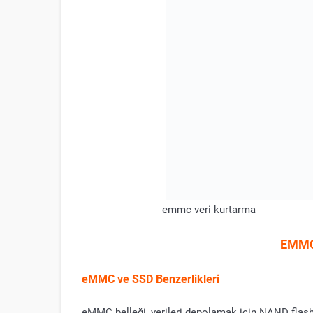
emmc veri kurtarma
EMMC
eMMC ve SSD Benzerlikleri
eMMC belleği, verileri depolamak için NAND flas