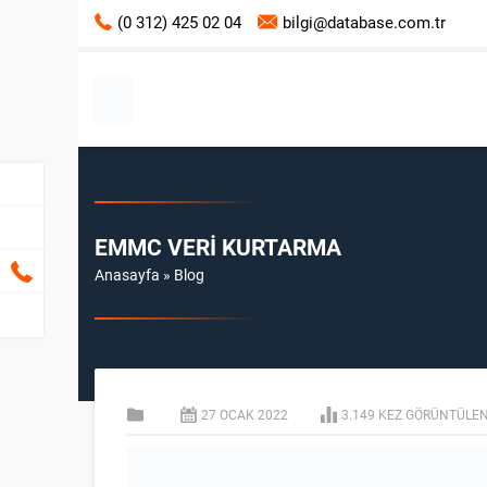
(0 312) 425 02 04
bilgi@database.com.tr
EMMC VERI KURTARMA
Anasayfa
»
Blog
27 OCAK
2022
3.149 KEZ GÖRÜNTÜLEN