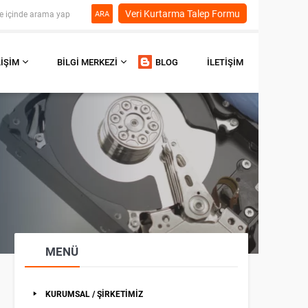
Veri Kurtarma Talep Formu
ARA
LIŞIM
BILGI MERKEZI
BLOG
İLETIŞIM
MENÜ
KURUMSAL / ŞİRKETİMİZ