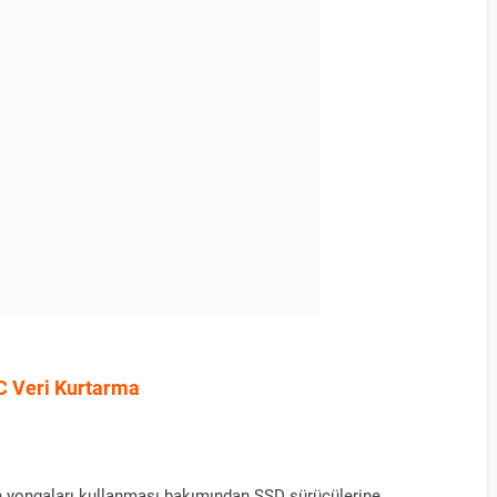
 Veri Kurtarma
h yongaları kullanması bakımından SSD sürücülerine