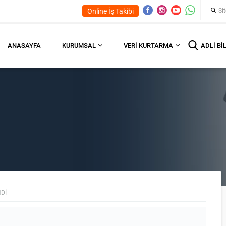
Online İş Takibi
ANASAYFA
KURUMSAL
VERI KURTARMA
ADLI BI
DI