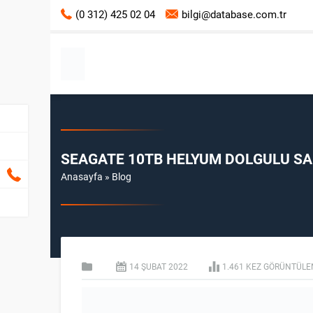
(0 312) 425 02 04
bilgi@database.com.tr
SEAGATE 10TB HELYUM DOLGULU SA
Anasayfa
»
Blog
14 ŞUBAT
2022
1.461 KEZ GÖRÜNTÜLE