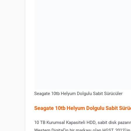
Seagate 10tb Helyum Dolgulu Sabit Sürücüler
Seagate 10tb Helyum Dolgulu Sabit Sürü
10 TB Kurumsal Kapasiteli HDD, sabit disk pazarın
Western Digital’in bir markası olan HGST, 2013’ü