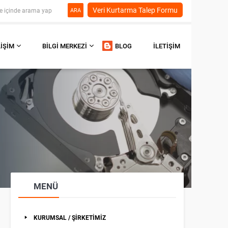
Veri Kurtarma Talep Formu
ARA
LIŞIM
BILGI MERKEZI
BLOG
İLETIŞIM
MENÜ
KURUMSAL / ŞİRKETİMİZ