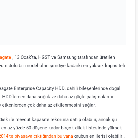
eagate
, 13 Ocak’ta, HGST ve Samsung tarafından üretilen
yum dolu bir model olan şimdiye kadarki en yüksek kapasiteli
agate Enterprise Capacity HDD, dahili bileşenlerinde doğal
rt HDD’lerden daha soğuk ve daha az güçle çalışmalarını
ş etkenlerden çok daha az etkilenmesini sağlar.
isk ile mevcut kapasite rekoruna sahip olabilir, ancak şu
 en az yüzde 50 düşene kadar birçok dilek listesinde yüksek
014’te piyasaya çıktığından bu yana
grubun en ilerisi olabilir .