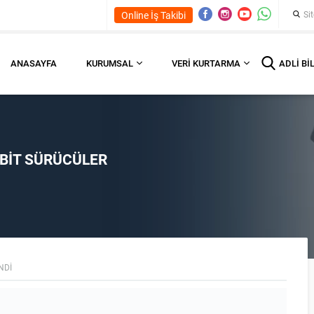
Online İş Takibi
ANASAYFA
KURUMSAL
VERI KURTARMA
ADLI BI
BIT SÜRÜCÜLER
NDI