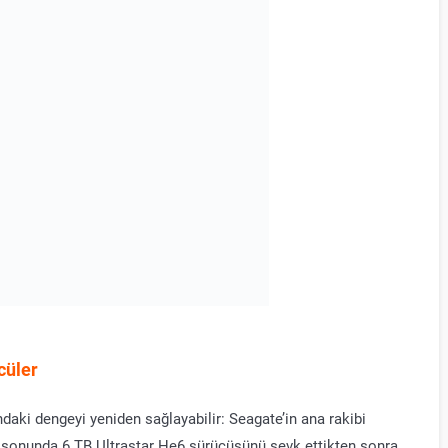
cüler
daki dengeyi yeniden sağlayabilir: Seagate’in ana rakibi
n sonunda 6 TB Ultrastar He6 sürücüsünü sevk ettikten sonra