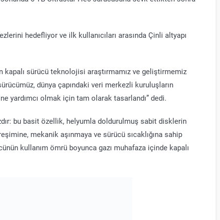
lerini hedefliyor ve ilk kullanıcıları arasında Çinli altyapı
n kapalı sürücü teknolojisi araştırmamız ve geliştirmemiz
sürücümüz, dünya çapındaki veri merkezli kuruluşların
ine yardımcı olmak için tam olarak tasarlandı” dedi.
ır: bu basit özellik, helyumla doldurulmuş sabit disklerin
itreşimine, mekanik aşınmaya ve sürücü sıcaklığına sahip
ücünün kullanım ömrü boyunca gazı muhafaza içinde kapalı