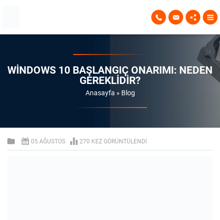
WINDOWS 10 BAŞLANGIÇ ONARIMI: NEDEN
GEREKLIDIR?
Anasayfa
»
Blog
05 AĞUSTOS
270 KEZ GÖRÜNTÜLENDI