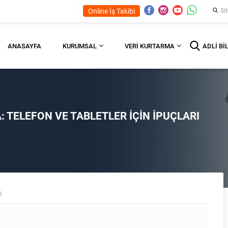
Online İş Takibi
ANASAYFA
KURUMSAL
VERI KURTARMA
ADLI BI
 TELEFON VE TABLETLER İÇIN İPUÇLARI
I