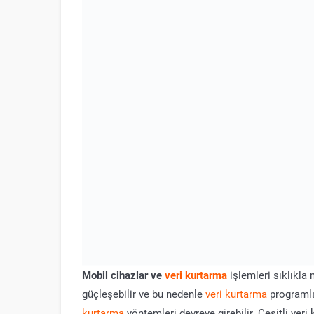
Mobil cihazlar ve
veri kurtarma
işlemleri sıklıkla
güçleşebilir ve bu nedenle
veri kurtarma
programla
kurtarma
yöntemleri devreye girebilir. Çeşitli ver