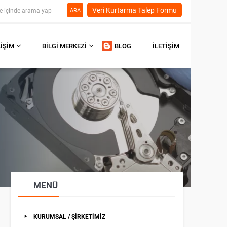
Veri Kurtarma Talep Formu
ARA
LIŞIM
BILGI MERKEZI
BLOG
İLETIŞIM
MENÜ
KURUMSAL / ŞİRKETİMİZ