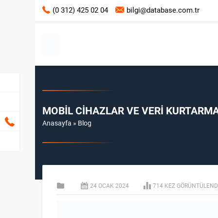
(0 312) 425 02 04
bilgi@database.com.tr
MOBIL CIHAZLAR VE VERI KURTARMA:
Anasayfa
»
Blog
24 OCAK
2024
714 KEZ GÖRÜNTÜLEND