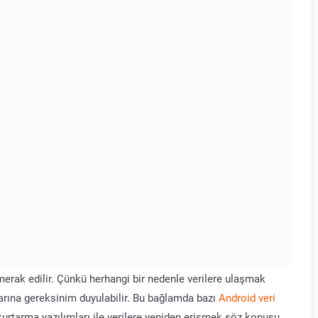
 merak edilir. Çünkü herhangi bir nedenle verilere ulaşmak
rına gereksinim duyulabilir. Bu bağlamda bazı
Android veri
i kurtarma yazılımları ile verilere yeniden erişmek söz konusu