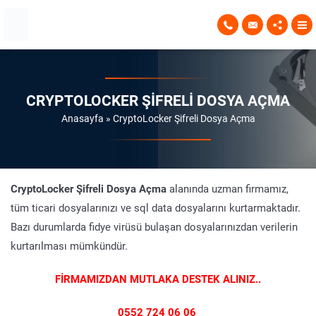
CRYPTOLOCKER ŞIFRELI DOSYA AÇMA
Anasayfa
»
CryptoLocker Şifreli Dosya Açma
CryptoLocker Şifreli Dosya Açma
alanında uzman firmamız,
tüm ticari dosyalarınızı ve sql data dosyalarını kurtarmaktadır.
Bazı durumlarda fidye virüsü bulaşan dosyalarınızdan verilerin
kurtarılması mümkündür.
FİRMAMIZDAN MUTLAKA DESTEK ALINIZ..
0552 724 06 06