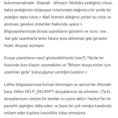
bulunmamaktadır. (Kaynak : difose)+ Mutlaka yedeğiniz olsun,
hatta yedeğinizin bilgisayar ortamından bağımsız bir yerde bir
yedeğini daha tutun.+ Mail hizmeti aldığınız yerleri bu virüs ve
alınması gereken önlemler hakkında uyarın.+
Bilgisayarlarınızda dosya uzantılarını gösterin ve sonu .exe ,
.bat gibi uzantılarla biten fatura veya döküman gibi görünen
hiçbir dosyayı açmayın.
Dosya uzantılarını nasıl gösterebilirsiniz (win7) ?Xp’de bir
klasörde iken klasör seçenekleri ve “Bilinen dosya türleri için
uzantıları gizle” kutucuğunun çentiğini kaldırın.+
Lütfen bilgisayarınıza format attırmayın ve ayrıca her ihtimale
karşı lütfen HELP_DECRYPT dosyalarınızı da silmeyin. (Ta ki,
dosyalarınızın üstüne bir bardak su içene dek)+ Hacker’lar ile
pazarlık yaptığını iddia eden, ve bunu bir çok medya kanalında
reklam eden kişilere kesinlikle itibar etmeyiniz.