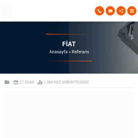
FIAT
Anasayfa
»
Referans
27 OCAK
1.384 KEZ GÖRÜNTÜLENDI