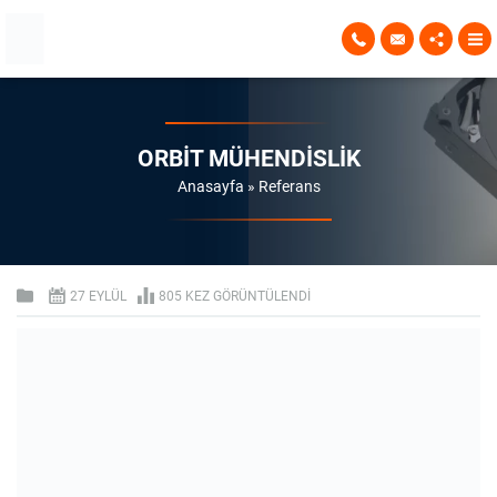
ORBIT MÜHENDISLIK
Anasayfa
»
Referans
27 EYLÜL
805 KEZ GÖRÜNTÜLENDI