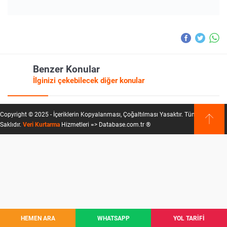
Benzer Konular
İlginizi çekebilecek diğer konular
Copyright © 2025 - İçeriklerin Kopyalanması, Çoğaltılması Yasaktır. Tüm Hakları
Saklıdır.
Veri Kurtarma
Hizmetleri => Database.com.tr ®
HEMEN ARA
WHATSAPP
YOL TARİFİ