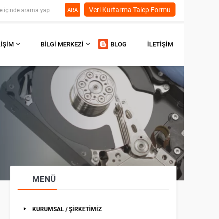
Veri Kurtarma Talep Formu
ARA
LIŞIM
BILGI MERKEZI
BLOG
İLETIŞIM
MENÜ
KURUMSAL / ŞİRKETİMİZ