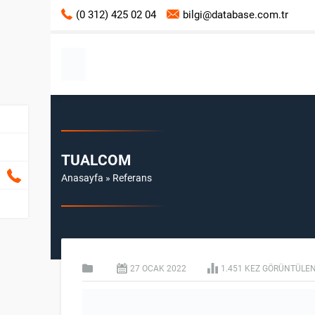
(0 312) 425 02 04
bilgi@database.com.tr
TUALCOM
Anasayfa
»
Referans
27 OCAK
2022
1.451 KEZ GÖRÜNTÜLEN