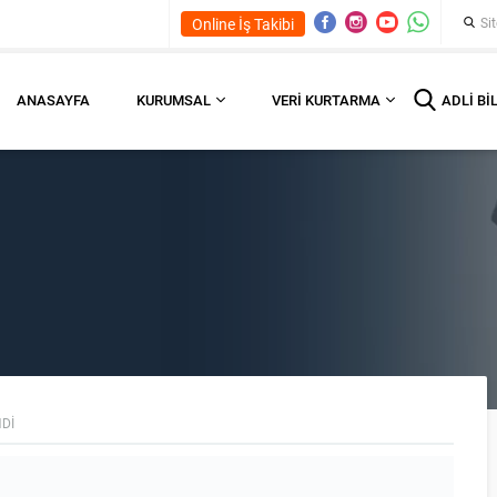
Online İş Takibi
ANASAYFA
KURUMSAL
VERI KURTARMA
ADLI BI
DI