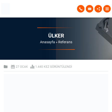
ÜLKER
Anasayfa
»
Referans
27 OCAK
1.440 KEZ GÖRÜNTÜLENDI