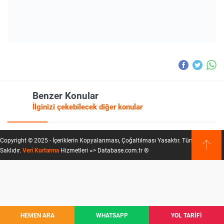
Benzer Konular
İlginizi çekebilecek diğer konular
Copyright © 2025 - İçeriklerin Kopyalanması, Çoğaltılması Yasaktır. Tüm Hakları
Saklıdır.
Veri Kurtarma
Hizmetleri => Database.com.tr ®
HEMEN ARA
WHATSAPP
YOL TARİFİ