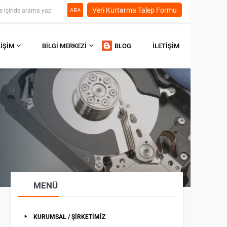
Veri Kurtarma Talep Formu
ARA
LIŞIM
BILGI MERKEZI
BLOG
İLETIŞIM
MENÜ
KURUMSAL / ŞİRKETİMİZ