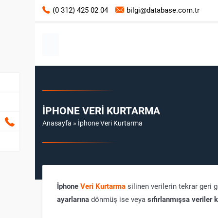
(0 312) 425 02 04
bilgi@database.com.tr
İPHONE VERI KURTARMA
Anasayfa
»
İphone Veri Kurtarma
İphone
Veri Kurtarma
silinen verilerin tekrar geri
ayarlarına
dönmüş ise veya
sıfırlanmışsa veriler 