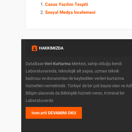
Casus Yazılım Tespiti
Sosyal Medya İncelemesi
HAKKIMIZDA
DataBase
Veri Kurtarma
Merkezi, sahip olduğu kendi
Laboratuvarında, teknolojik alt yapısı, uzman teknik
kadrosu ve donanımları ile kaybedilen verileri kurtarma
hizmetleri vermektedir. Türkiye' de bir çok bayisi olan ve Adl
Bilişim alanında da Bilirkişilik hizmeti veren, Kriminal bir
Laboratuvardır.
icon:arti DEVAMINI OKU