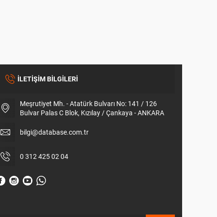
İLETİŞİM BİLGİLERİ
Meşrutiyet Mh. - Atatürk Bulvarı No: 141 / 126
Bulvar Palas C Blok, Kızılay / Çankaya - ANKARA
bilgi@database.com.tr
0 312 425 02 04