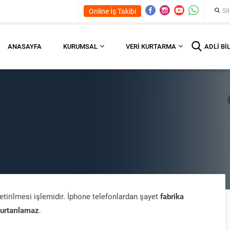
Online İş Takibi
ANASAYFA
KURUMSAL
VERI KURTARMA
ADLI BI
 getirilmesi işlemidir. İphone telefonlardan şayet
fabrika
kurtarılamaz
.