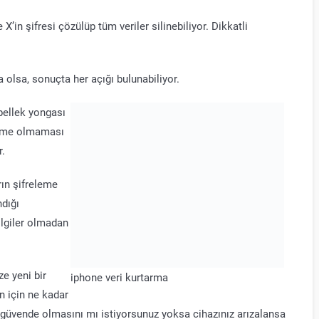
e X’in şifresi çözülüp tüm veriler silinebiliyor. Dikkatli
 olsa, sonuçta her açığı bulunabiliyor.
bellek yongası
kleme olmaması
r.
rın şifreleme
ndığı
ilgiler olmadan
e yeni bir
iphone veri kurtarma
in için ne kadar
 güvende olmasını mı istiyorsunuz yoksa cihazınız arızalansa