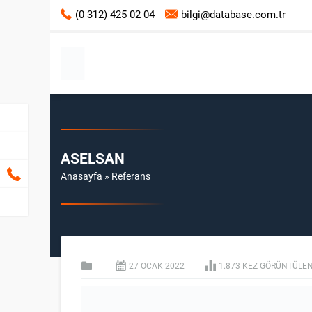
(0 312) 425 02 04
bilgi@database.com.tr
ASELSAN
Anasayfa
»
Referans
27 OCAK
2022
1.873 KEZ GÖRÜNTÜLEN