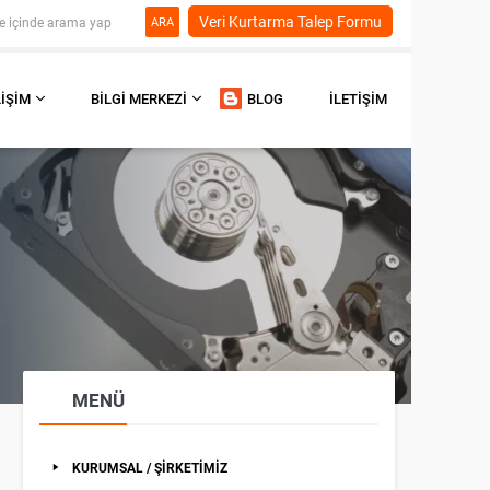
Veri Kurtarma Talep Formu
ARA
LIŞIM
BILGI MERKEZI
BLOG
İLETIŞIM
MENÜ
KURUMSAL / ŞİRKETİMİZ