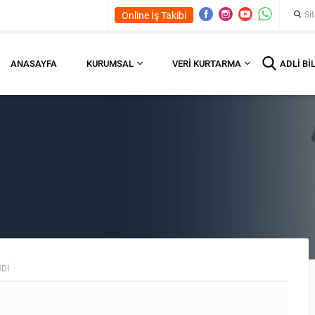
Online İş Takibi
ANASAYFA
KURUMSAL
VERI KURTARMA
ADLI BI
DI