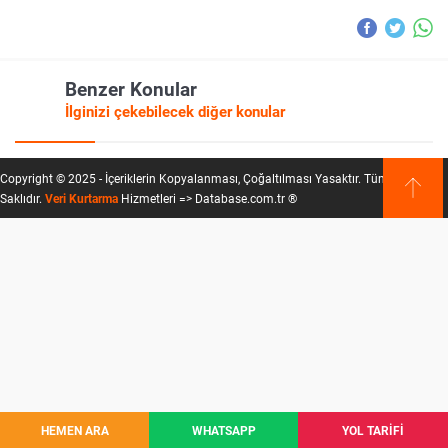
Benzer Konular
İlginizi çekebilecek diğer konular
Copyright © 2025 - İçeriklerin Kopyalanması, Çoğaltılması Yasaktır. Tüm Hakları
Saklıdır.
Veri Kurtarma
Hizmetleri => Database.com.tr ®
HEMEN ARA
WHATSAPP
YOL TARİFİ