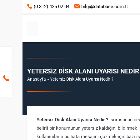
(0 312) 425 02 04
bilgi@database.com.tr
YETERSIZ DISK ALANI UYARISI NEDIR
Anasayfa
»
Yetersiz Disk Alanı Uyarısı Nedir ?
Yetersiz Disk Alanı Uyarısı Nedir ?
sorusunun ceva
belirli bir konumunun yetersiz kaldığını bildirme
kullanıcıların bu hata mesajını çözmek için bazı 