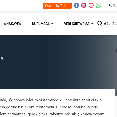
Online İş Takibi
ANASAYFA
KURUMSAL
VERI KURTARMA
ADLI BI
 ?
bı, Windows işletim sisteminde kullanıcılara sabit diskin
k için görünen bir komut istemidir. Bu mesaj göründüğünde,
işlemler yapması gerekir, aksi takdirde sık sık çıkmaya devam