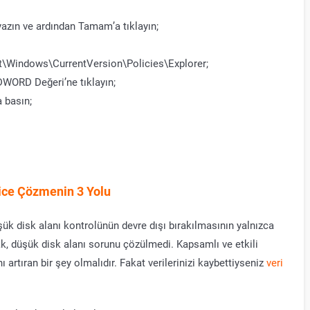
t” yazın ve ardından Tamam’a tıklayın;
ndows\CurrentVersion\Policies\Explorer;
DWORD Değeri’ne tıklayın;
 basın;
yice Çözmenin 3 Yolu
üşük disk alanı kontrolünün devre dışı bırakılmasının yalnızca
cak, düşük disk alanı sorunu çözülmedi. Kapsamlı ve etkili
 artıran bir şey olmalıdır. Fakat verilerinizi kaybettiyseniz
veri