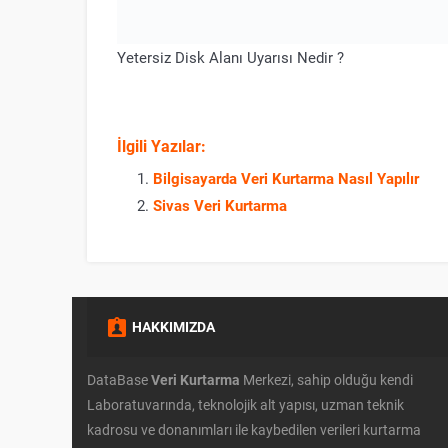
Yetersiz Disk Alanı Uyarısı Nedir ?
İlgili Yazılar:
Bilgisayarda Veri Kurtarma Nasıl Yapılır
Sivas Veri Kurtarma
HAKKIMIZDA
DataBase
Veri Kurtarma
Merkezi, sahip olduğu kendi
Laboratuvarında, teknolojik alt yapısı, uzman teknik
kadrosu ve donanımları ile kaybedilen verileri kurtarma