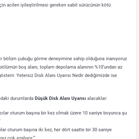
 için acilen iyileştirilmesi gereken sabit sürücünün kötü
 bir bölüm çubuğu görme deneyimine sahip olduğuna inanıyoruz
bir bölümün boş alanı, toplam depolama alanının %10’undan az
österir. Yetersiz Disk Alanı Uyarısı Nedir dediğimizde ise
ğıdaki durumlarda
Düşük Disk Alanı Uyarısı
alacaklar:
nıcılar oturum başına bir kez olmak üzere 10 saniye boyunca şu
”
ılar oturum başına iki kez, her dört saatte bir 30 saniye
nız çok azalıyor.”