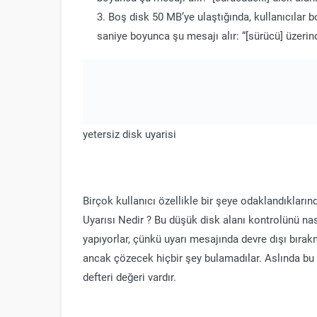
Boş disk 50 MB’ye ulaştığında, kullanıcılar 
saniye boyunca şu mesajı alır: “[sürücü] üzerind
yetersiz disk uyarisi
Birçok kullanıcı özellikle bir şeye odaklandıkların
Uyarısı Nedir ? Bu düşük disk alanı kontrolünü na
yapıyorlar, çünkü uyarı mesajında ​​devre dışı bırak
ancak çözecek hiçbir şey bulamadılar. Aslında bu ö
defteri değeri vardır.