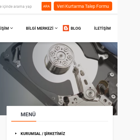
Veri Kurtarma Talep Formu
ARA
LIŞIM
BILGI MERKEZI
BLOG
İLETIŞIM
MENÜ
KURUMSAL / ŞİRKETİMİZ