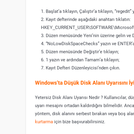
Başlat’a tıklayın, Çalıştır’a tıklayın, “regedi
Kayıt defterinde aşağıdaki anahtarı tıklatın:
HKEY_CURRENT_USER\SOFTWARE\Microsoft\Wi
Düzen menüsünde Yeni’nin üzerine gelin ve 
“NoLowDiskSpaceChecks” yazın ve ENTER’a
Düzen menüsünde Değiştir’e tıklayın;
1 yazın ve ardından Tamam’a tıklayın;
Kayıt Defteri Düzenleyicisi’nden çıkın.
Windows’ta Düşük Disk Alanı Uyarısını İ
Yetersiz Disk Alanı Uyarısı Nedir ? Kullanıcılar, d
uyarı mesajını ortadan kaldırdığını bilmelidir. An
yöntem, disk alanını serbest bırakan veya boş alanı
kurtarma
için bize başvurabilirsiniz.