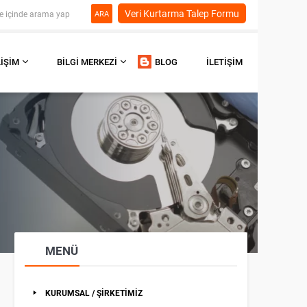
Veri Kurtarma Talep Formu
ARA
LIŞIM
BILGI MERKEZI
BLOG
İLETIŞIM
MENÜ
KURUMSAL / ŞİRKETİMİZ