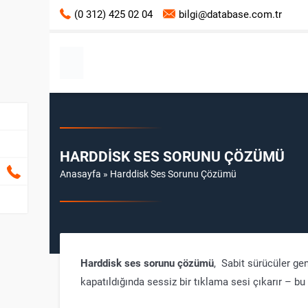
(0 312) 425 02 04
bilgi@database.com.tr
HARDDISK SES SORUNU ÇÖZÜMÜ
Anasayfa
»
Harddisk Ses Sorunu Çözümü
Harddisk ses sorunu çözümü
, Sabit sürücüler gen
kapatıldığında sessiz bir tıklama sesi çıkarır – bu