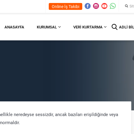
Online İş Takibi
ANASAYFA
KURUMSAL
VERI KURTARMA
ADLI BI
ellikle neredeyse sessizdir, ancak bazıları erişildiğinde veya
 normaldir.