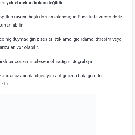
men
yok etmek mümkün değildir
.
tik okuyucu başlıkları arızalanmıştır. Buna kafa vurma deriz.
rtarılabilir.
ce hiç duymadığınız sesleri (tıklama, gıcırdama, titreşim veya
rızalanıyor olabilir.
rklı bir donanım bileşeni olmadığını doğrulayın.
karırsanız ancak bilgisayarı açtığınızda hala gürültü
ktır.