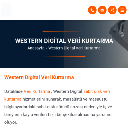
WESTERN DIGITAL VERI KURTARMA
Anasayfa
»
Western Digital Veri Kurtarma
Western Digital
Veri Kurtarma
DataBase
Veri Kurtarma
, Western Digital
sabit disk veri
kurtarma
hizmetlerini sunarak, masaüstü ve masaüstü
bilgisayarlardaki sabit disk sürücü arızası nedeniyle iş ve
bireylerin kayıp verileri hızlı bir şekilde almasına yardımcı
oluyor.